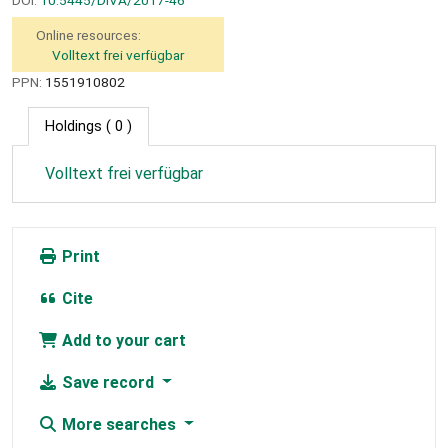
DOI:
10.5445/DIVA/2017-46
Online resources:
Volltext frei verfügbar
PPN:
1551910802
Holdings
( 0 )
Volltext frei verfügbar
Print
Cite
Add to your cart
Save record
More searches