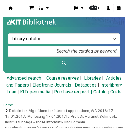
Koha online
Advanced search
Course reserves
Libraries
Articles
and Papers
|
Electronic Journals
|
Databases
|
Interlibrary
Loan
|
KITopen media
|
Purchase request |
Catalog Guide
Home
Details for:
Algorithms for internet applications, WS 2016/17.
17.01.2017,
[Vorlesung 17.01.2017] / Prof. Dr. Hartmut Schmeck,
Institut für Angewandte Informatik und Formale
Beschreibungsverfahren (AIFB) am Karlsruher Institut für Technologie