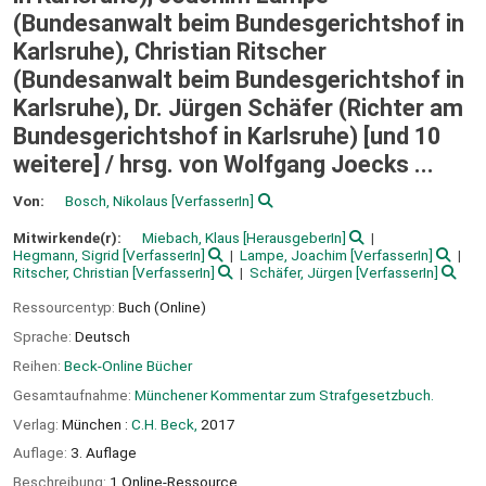
(Bundesanwalt beim Bundesgerichtshof in
Karlsruhe), Christian Ritscher
(Bundesanwalt beim Bundesgerichtshof in
Karlsruhe), Dr. Jürgen Schäfer (Richter am
Bundesgerichtshof in Karlsruhe) [und 10
weitere] /
hrsg. von Wolfgang Joecks ...
Von:
Bosch, Nikolaus
[VerfasserIn]
Mitwirkende(r):
Miebach, Klaus
[HerausgeberIn]
Hegmann, Sigrid
[VerfasserIn]
Lampe, Joachim
[VerfasserIn]
Ritscher, Christian
[VerfasserIn]
Schäfer, Jürgen
[VerfasserIn]
Ressourcentyp:
Buch (Online)
Sprache:
Deutsch
Reihen:
Beck-Online Bücher
Gesamtaufnahme:
Münchener Kommentar zum Strafgesetzbuch.
Verlag:
München :
C.H. Beck,
2017
Auflage:
3. Auflage
Beschreibung:
1 Online-Ressource