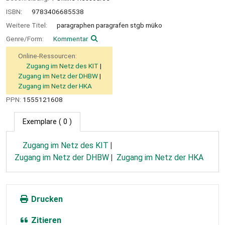
ISBN:
9783406685538
Weitere Titel:
paragraphen paragrafen stgb müko
Genre/Form:
Kommentar
Online-Ressourcen:
Zugang im Netz des KIT
Zugang im Netz der DHBW
Zugang im Netz der HKA
PPN:
1555121608
Exemplare
( 0 )
Zugang im Netz des KIT
Zugang im Netz der DHBW
Zugang im Netz der HKA
Drucken
Zitieren