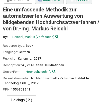
Normal view
MARC view
ISBD view
Eine umfassende Methodik zur
automatisierten Auswertung von
bildgebenden Hochdurchsatzverfahren /
von Dr.-Ing. Markus Reischl
By:
Reischl, Markus
[VerfasserIn]
Resource type:
Book
Language:
German
Publisher:
Karlsruhe,
[2017]
Description:
viii, 214 Seiten : Illustrationen
Genre/Form:
Hochschulschrift
Dissertation note:
Habilitationsschrift - Karlsruher Institut für
Technologie (KIT), 2017
PPN:
1556368941
Holdings
( 2 )