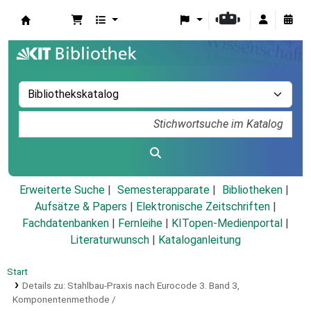
Koha
Erweiterte Suche
Semesterapparate
Bibliotheken
Aufsätze & Papers
|
Elektronische Zeitschriften
|
Fachdatenbanken
|
Fernleihe
|
KITopen-Medienportal
|
Literaturwunsch
|
Kataloganleitung
Start
Details zu:
Stahlbau-Praxis nach Eurocode 3.
Band 3,
Komponentenmethode /