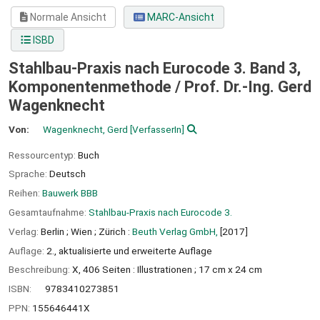
Normale Ansicht
MARC-Ansicht
ISBD
Stahlbau-Praxis nach Eurocode 3. Band 3,
Komponentenmethode /
Prof. Dr.-Ing. Gerd
Wagenknecht
Von:
Wagenknecht, Gerd
[VerfasserIn]
Ressourcentyp:
Buch
Sprache:
Deutsch
Reihen:
Bauwerk BBB
Gesamtaufnahme:
Stahlbau-Praxis nach Eurocode 3.
Verlag:
Berlin ;
Wien ;
Zürich :
Beuth Verlag GmbH,
[2017]
Auflage:
2., aktualisierte und erweiterte Auflage
Beschreibung:
X, 406 Seiten : Illustrationen ; 17 cm x 24 cm
ISBN:
9783410273851
PPN:
155646441X