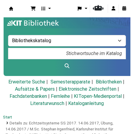
Koha
Erweiterte Suche
Semesterapparate
Bibliotheken
Aufsätze & Papers
|
Elektronische Zeitschriften
|
Fachdatenbanken
|
Fernleihe
|
KITopen-Medienportal
|
Literaturwunsch
|
Kataloganleitung
Start
Details zu:
Echtzeitsysteme SS 2017.
14.06.2017,
Übung,
14.06.2017 / M.Sc. Stephan Irgenfried, Karlsruher Institut für