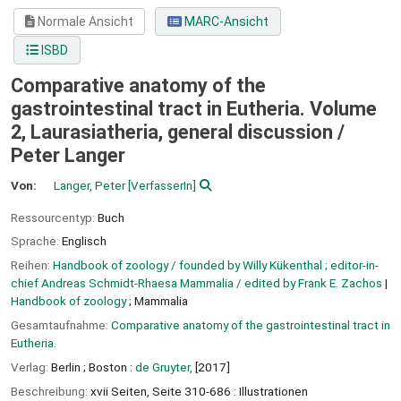
Normale Ansicht
MARC-Ansicht
ISBD
Comparative anatomy of the
gastrointestinal tract in Eutheria. Volume
2, Laurasiatheria, general discussion /
Peter Langer
Von:
Langer, Peter
[VerfasserIn]
Ressourcentyp:
Buch
Sprache:
Englisch
Reihen:
Handbook of zoology / founded by Willy Kükenthal ; editor-in-
chief Andreas Schmidt-Rhaesa Mammalia / edited by Frank E. Zachos
|
Handbook of zoology
; Mammalia
Gesamtaufnahme:
Comparative anatomy of the gastrointestinal tract in
Eutheria.
Verlag:
Berlin ;
Boston :
de Gruyter,
[2017]
Beschreibung:
xvii Seiten, Seite 310-686 : Illustrationen