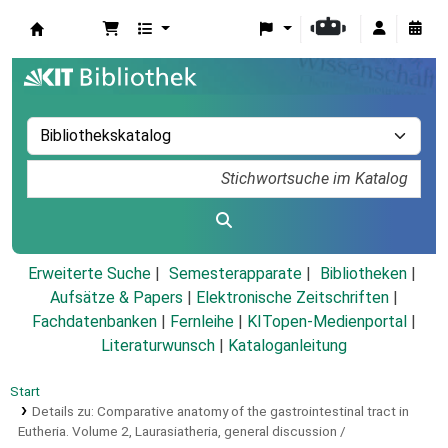
Koha
Erweiterte Suche
Semesterapparate
Bibliotheken
Aufsätze & Papers
|
Elektronische Zeitschriften
|
Fachdatenbanken
|
Fernleihe
|
KITopen-Medienportal
|
Literaturwunsch
|
Kataloganleitung
Start
Details zu:
Comparative anatomy of the gastrointestinal tract in
Eutheria.
Volume 2,
Laurasiatheria, general discussion /