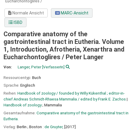
Eucharchontoglires /
Normale Ansicht
MARC-Ansicht
ISBD
Comparative anatomy of the
gastrointestinal tract in Eutheria. Volume
1, Introduction, Afrotheria, Xenarthra and
Eucharchontoglires /
Peter Langer
Von:
Langer, Peter
[VerfasserIn]
Ressourcentyp:
Buch
Sprache:
Englisch
Reihen:
Handbook of zoology / founded by Willy Kükenthal ; editor-in-
chief Andreas Schmidt-Rhaesa Mammalia / edited by Frank E. Zachos
|
Handbook of zoology
; Mammalia
Gesamtaufnahme:
Comparative anatomy of the gastrointestinal tract in
Eutheria.
Verlag:
Berlin ;
Boston :
de Gruyter,
[2017]