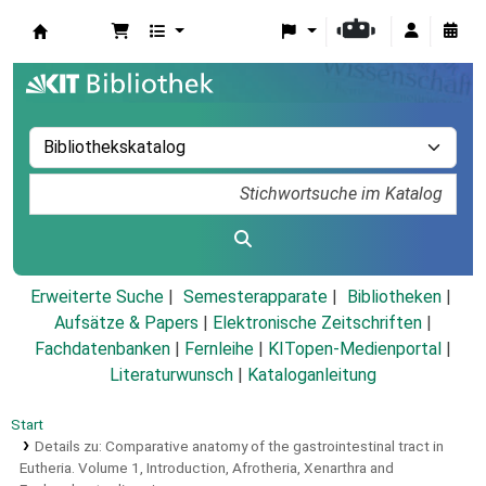
Koha
Erweiterte Suche
Semesterapparate
Bibliotheken
Aufsätze & Papers
|
Elektronische Zeitschriften
|
Fachdatenbanken
|
Fernleihe
|
KITopen-Medienportal
|
Literaturwunsch
|
Kataloganleitung
Start
Details zu:
Comparative anatomy of the gastrointestinal tract in
Eutheria.
Volume 1,
Introduction, Afrotheria, Xenarthra and