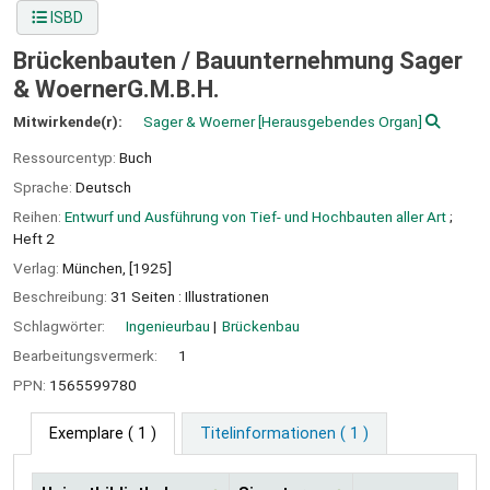
ISBD
Brückenbauten /
Bauunternehmung Sager
& WoernerG.M.B.H.
Mitwirkende(r):
Sager & Woerner
[Herausgebendes Organ]
Ressourcentyp:
Buch
Sprache:
Deutsch
Reihen:
Entwurf und Ausführung von Tief- und Hochbauten aller Art
;
Heft 2
Verlag:
München,
[1925]
Beschreibung:
31 Seiten : Illustrationen
Schlagwörter:
Ingenieurbau
Brückenbau
Bearbeitungsvermerk:
1
PPN:
1565599780
Exemplare
( 1 )
Titelinformationen ( 1 )