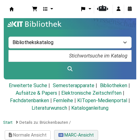
Koha
Erweiterte Suche
Semesterapparate
Bibliotheken
Aufsätze & Papers
|
Elektronische Zeitschriften
|
Fachdatenbanken
|
Fernleihe
|
KITopen-Medienportal
|
Literaturwunsch
|
Kataloganleitung
Start
Details zu:
Brückenbauten /
Normale Ansicht
MARC-Ansicht