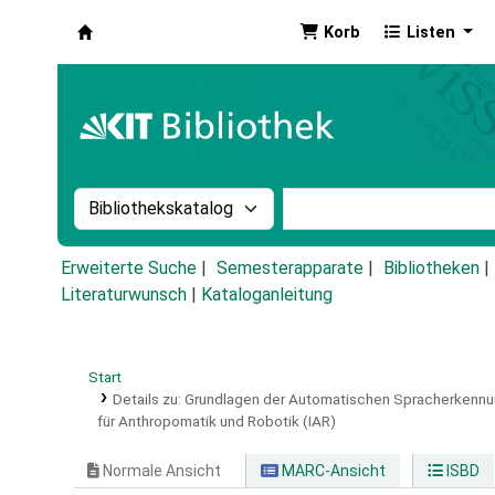
Korb
Listen
Koha
Suche im Katalog nach:
Stichwortsuche im Ka
Erweiterte Suche
Semesterapparate
Bibliotheken
Literaturwunsch
|
Kataloganleitung
Start
Details zu:
Grundlagen der Automatischen Spracherkennu
für Anthropomatik und Robotik (IAR)
Normale Ansicht
MARC-Ansicht
ISBD