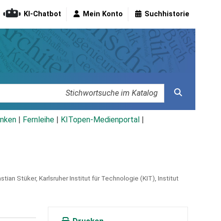
KI-Chatbot
Mein Konto
Suchhistorie
nken
|
Fernleihe
|
KITopen-Medienportal
|
ian Stüker, Karlsruher Institut für Technologie (KIT), Institut