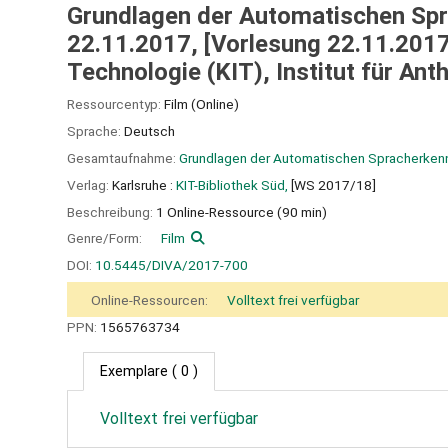
Grundlagen der Automatischen Sp
22.11.2017, [Vorlesung 22.11.2017] 
Technologie (KIT), Institut für An
Ressourcentyp:
Film (Online)
Sprache:
Deutsch
Gesamtaufnahme:
Grundlagen der Automatischen Spracherken
Verlag:
Karlsruhe :
KIT-Bibliothek Süd,
[WS 2017/18]
Beschreibung:
1 Online-Ressource (90 min)
Genre/Form:
Film
DOI:
10.5445/DIVA/2017-700
Online-Ressourcen:
Volltext frei verfügbar
PPN:
1565763734
Exemplare
( 0 )
Volltext frei verfügbar