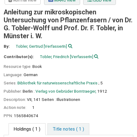
Normal view
MARC view
ISBD view
Anleitung zur mikroskopischen
Untersuchung von Pflanzenfasern /
von Dr.
G. Tobler-Wolff und Prof. Dr. F. Tobler, in
Münster i. W.
By:
Tobler, Gertrud
[VerfasserIn]
Contributor(s):
Tobler, Friedrich
[VerfasserIn]
Resource type:
Book
Language:
German
Series:
Bibliothek für naturwissenschaftliche Praxis
; 5
Publisher:
Berlin :
Verlag von Gebrüder Borntraeger,
1912
Description:
VII, 141 Seiten : Illustrationen
Action note:
1
PPN:
1565840674
Holdings
( 1 )
Title notes ( 1 )