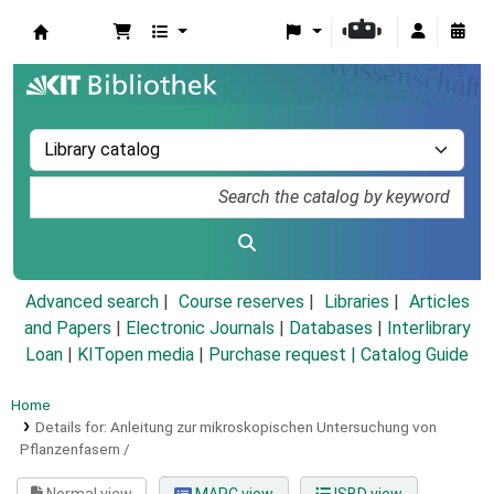
Koha online
Advanced search
Course reserves
Libraries
Articles
and Papers
|
Electronic Journals
|
Databases
|
Interlibrary
Loan
|
KITopen media
|
Purchase request |
Catalog Guide
Home
Details for:
Anleitung zur mikroskopischen Untersuchung von
Pflanzenfasern /