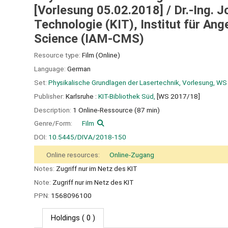
[Vorlesung 05.02.2018] / Dr.-Ing. J
Technologie (KIT), Institut für An
Science (IAM-CMS)
Resource type:
Film (Online)
Language:
German
Set:
Physikalische Grundlagen der Lasertechnik, Vorlesung, W
Publisher:
Karlsruhe :
KIT-Bibliothek Süd,
[WS 2017/18]
Description:
1 Online-Ressource (87 min)
Genre/Form:
Film
DOI:
10.5445/DIVA/2018-150
Online resources:
Online-Zugang
Notes:
Zugriff nur im Netz des KIT
Note:
Zugriff nur im Netz des KIT
PPN:
1568096100
Holdings
( 0 )