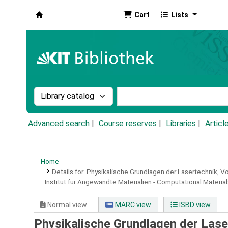
Cart
Lists
Koha online
Search the catalog by:
Search the catalog by k
Advanced search
Course reserves
Libraries
Articl
Home
Details for:
Physikalische Grundlagen der Lasertechnik, 
Institut für Angewandte Materialien - Computational Materi
Normal view
MARC view
ISBD view
Physikalische Grundlagen der Lase