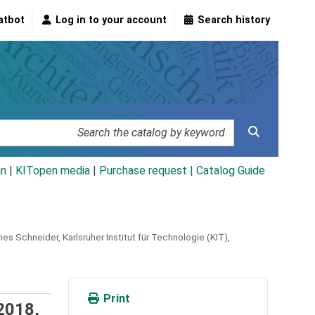
atbot
Log in to your account
Search history
an
|
KITopen media
|
Purchase request |
Catalog Guide
es Schneider, Karlsruher Institut für Technologie (KIT),
Print
2018,