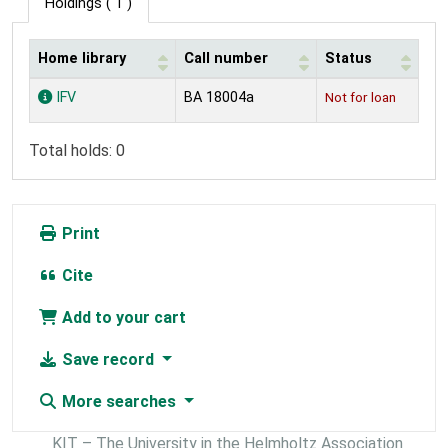
Holdings
( 1 )
Home library
Call number
Status
Holdings
IFV
BA 18004a
Not for loan
Total holds: 0
Print
Cite
Add to your cart
Save record
More searches
KIT – The University in the Helmholtz Association