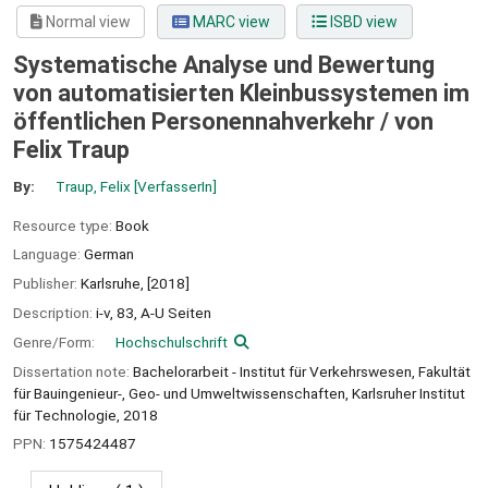
Normal view
MARC view
ISBD view
Systematische Analyse und Bewertung
von automatisierten Kleinbussystemen im
öffentlichen Personennahverkehr /
von
Felix Traup
By:
Traup, Felix
[VerfasserIn]
Resource type:
Book
Language:
German
Publisher:
Karlsruhe,
[2018]
Description:
i-v, 83, A-U Seiten
Genre/Form:
Hochschulschrift
Dissertation note:
Bachelorarbeit - Institut für Verkehrswesen, Fakultät
für Bauingenieur-, Geo- und Umweltwissenschaften, Karlsruher Institut
für Technologie, 2018
PPN:
1575424487