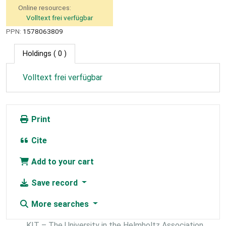
Online resources:
Volltext frei verfügbar
PPN:
1578063809
Holdings
( 0 )
Volltext frei verfügbar
Print
Cite
Add to your cart
Save record
More searches
KIT – The University in the Helmholtz Association