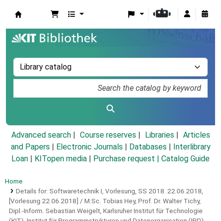
Koha online
Advanced search
Course reserves
Libraries
Articles
and Papers
|
Electronic Journals
|
Databases
|
Interlibrary
Loan
|
KITopen media
|
Purchase request |
Catalog Guide
Home
Details for:
Softwaretechnik I, Vorlesung, SS 2018.
22.06.2018,
[Vorlesung 22.06.2018] / M.Sc. Tobias Hey, Prof. Dr. Walter Tichy,
Dipl.-Inform. Sebastian Weigelt, Karlsruher Institut für Technologie
(KIT), Institut für Programmstrukturen und Datenorganisation (IPD)