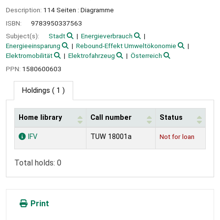
Description:
114 Seiten : Diagramme
ISBN:
9783950337563
Subject(s):
Stadt
Energieverbrauch
Energieeinsparung
Rebound-Effekt Umweltökonomie
Elektromobilität
Elektrofahrzeug
Österreich
PPN:
1580600603
Holdings
( 1 )
Home library
Call number
Status
Holdings
IFV
TUW 18001a
Not for loan
Total holds: 0
Print