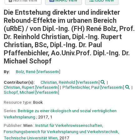
Normal view
MARC view
ISBD view
Die Entstehung direkter und indirekter
Rebound-Effekte im urbanen Bereich
(uRbE) /
von Dipl.-Ing. (FH) René Bolz, Prof.
Dr. Reinhold Christian, Dipl.-Ing. Rupert
Christian, BSc, Dipl.-Ing. Dr. Paul
Pfaffenbichler, Ao.Univ.Prof. Dipl.-Ing. Dr.
Michael Schopf
By:
Bolz, René
[VerfasserIn]
Contributor(s):
Christian, Reinhold
[VerfasserIn]
Christian, Rupert
[VerfasserIn]
Pfaffenbichler, Paul
[VerfasserIn]
Schopf, Michael
[VerfasserIn]
Resource type:
Book
Series:
Beiträge zu einer ökologisch und sozial verträglichen
Verkehrsplanung
; 2017, 1
Publisher:
Wien :
Institut für Verkehrswissenschaften,
Forschungsbereich für Verkehrsplanung und Verkehrstechnik,
Technische Universität Wien,
2017