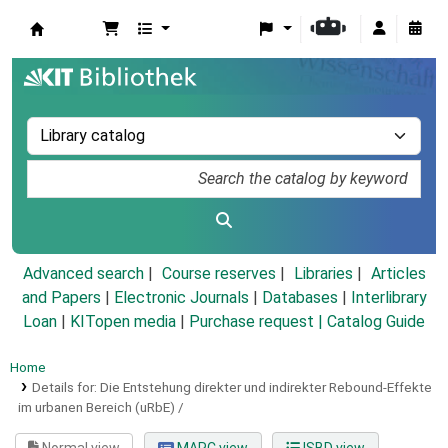
Koha online
Advanced search
Course reserves
Libraries
Articles
and Papers
|
Electronic Journals
|
Databases
|
Interlibrary
Loan
|
KITopen media
|
Purchase request |
Catalog Guide
Home
Details for:
Die Entstehung direkter und indirekter Rebound-Effekte
im urbanen Bereich (uRbE) /