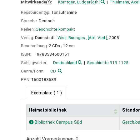
Mitwirkende(r):
Körntgen, Ludger
[oth]
Thielmann, Axel
Ressourcentyp:
Tonaufnahme
Sprache:
Deutsch
Reihen:
Geschichte kompakt
Verlag:
Darmstadt :
Wiss. Buchges., [Abt. Verl.],
2008
Beschreibung:
2 CDs ; 12 cm
ISBN:
9783534600151
Schlagwörter:
Deutschland
Geschichte 919-1125
Genre/Form:
CD
PPN:
1600183689
Exemplare
( 1 )
Heimatbibliothek
Standor
Exemplare
Bibliothek Campus Süd
Geschlo
Anzahl Vormerkungen: 0