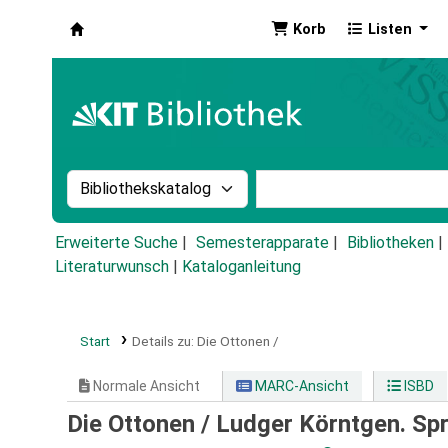
Korb
Listen
Koha
Suche im Katalog nach:
Stichwortsuche im Ka
Erweiterte Suche
Semesterapparate
Bibliotheken
Literaturwunsch
|
Kataloganleitung
Start
Details zu:
Die Ottonen /
Normale Ansicht
MARC-Ansicht
ISBD
Die Ottonen /
Ludger Körntgen. Spr