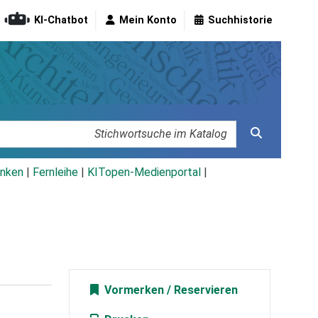
KI-Chatbot
Mein Konto
Suchhistorie
nken
|
Fernleihe
|
KITopen-Medienportal
|
Vormerken