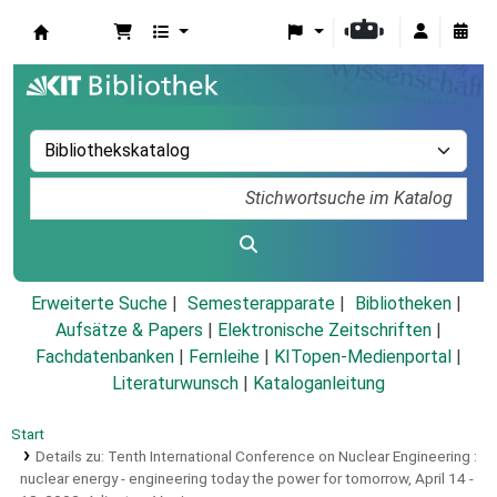
Koha
Erweiterte Suche
Semesterapparate
Bibliotheken
Aufsätze & Papers
|
Elektronische Zeitschriften
|
Fachdatenbanken
|
Fernleihe
|
KITopen-Medienportal
|
Literaturwunsch
|
Kataloganleitung
Start
Details zu:
Tenth International Conference on Nuclear Engineering :
nuclear energy - engineering today the power for tomorrow, April 14 -