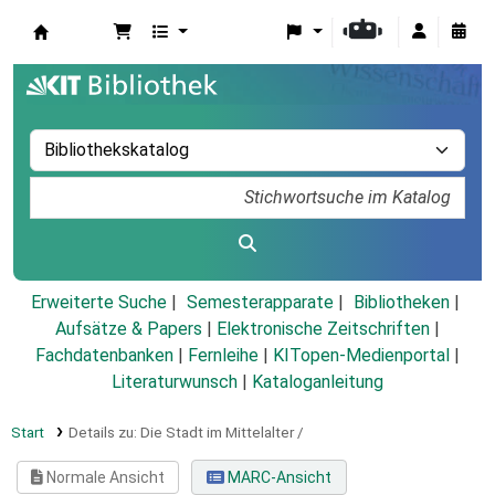
Koha
Erweiterte Suche
Semesterapparate
Bibliotheken
Aufsätze & Papers
|
Elektronische Zeitschriften
|
Fachdatenbanken
|
Fernleihe
|
KITopen-Medienportal
|
Literaturwunsch
|
Kataloganleitung
Start
Details zu:
Die Stadt im Mittelalter /
Normale Ansicht
MARC-Ansicht