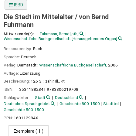
ISBD
Die Stadt im Mittelalter /
von Bernd
Fuhrmann
Mitwirkende(r):
Fuhrmann, Bernd
[oth]
Wissenschaftliche Buchgesellschaft
[Herausgebendes Organ]
Ressourcentyp:
Buch
Sprache:
Deutsch
Verlag:
Darmstadt :
Wissenschaftliche Buchgesellschaft,
2006
Auflage:
Lizenzausg
Beschreibung:
126 S. : zahlr. Ill., Kt
ISBN:
3534188284
9783806219708
Schlagwörter:
Stadt
Deutschland
Deutsches Sprachgebiet
Geschichte 800-1500
Stadtteil
Geschichte 500-1500
PPN:
160112984X
Exemplare
( 1 )