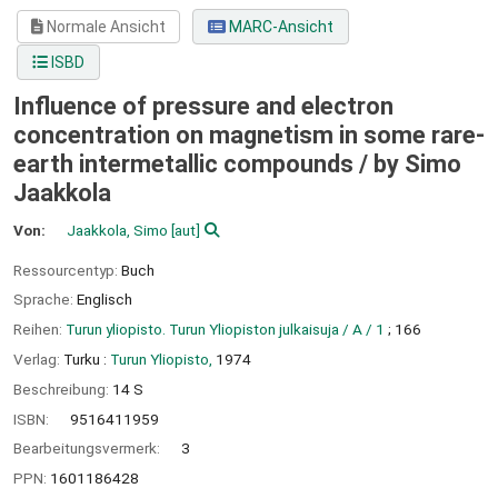
Normale Ansicht
MARC-Ansicht
ISBD
Influence of pressure and electron
concentration on magnetism in some rare-
earth intermetallic compounds /
by Simo
Jaakkola
Von:
Jaakkola, Simo
[aut]
Ressourcentyp:
Buch
Sprache:
Englisch
Reihen:
Turun yliopisto. Turun Yliopiston julkaisuja / A / 1
; 166
Verlag:
Turku :
Turun Yliopisto,
1974
Beschreibung:
14 S
ISBN:
9516411959
Bearbeitungsvermerk:
3
PPN:
1601186428