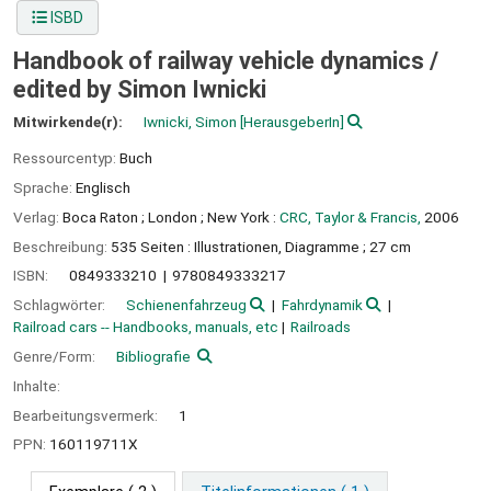
ISBD
Handbook of railway vehicle dynamics /
edited by Simon Iwnicki
Mitwirkende(r):
Iwnicki, Simon
[HerausgeberIn]
Ressourcentyp:
Buch
Sprache:
Englisch
Verlag:
Boca Raton ;
London ;
New York :
CRC, Taylor & Francis,
2006
Beschreibung:
535 Seiten : Illustrationen, Diagramme ; 27 cm
ISBN:
0849333210
9780849333217
Schlagwörter:
Schienenfahrzeug
Fahrdynamik
Railroad cars -- Handbooks, manuals, etc
Railroads
Genre/Form:
Bibliografie
Inhalte:
Bearbeitungsvermerk:
1
PPN:
160119711X