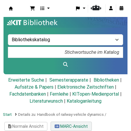
Koha
Erweiterte Suche
Semesterapparate
Bibliotheken
Aufsätze & Papers
|
Elektronische Zeitschriften
|
Fachdatenbanken
|
Fernleihe
|
KITopen-Medienportal
|
Literaturwunsch
|
Kataloganleitung
Start
Details zu:
Handbook of railway vehicle dynamics /
Normale Ansicht
MARC-Ansicht