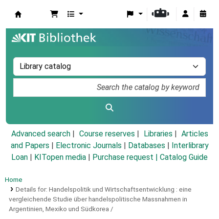
Koha online
Advanced search
Course reserves
Libraries
Articles
and Papers
|
Electronic Journals
|
Databases
|
Interlibrary
Loan
|
KITopen media
|
Purchase request |
Catalog Guide
Home
Details for:
Handelspolitik und Wirtschaftsentwicklung :
eine
vergleichende Studie über handelspolitische Massnahmen in
Argentinien, Mexiko und Südkorea /