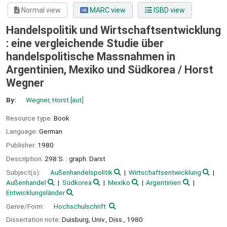
Normal view
MARC view
ISBD view
Handelspolitik und Wirtschaftsentwicklung
: eine vergleichende Studie über
handelspolitische Massnahmen in
Argentinien, Mexiko und Südkorea /
Horst
Wegner
By:
Wegner, Horst
[aut]
Resource type:
Book
Language:
German
Publisher:
1980
Description:
298 S. : graph. Darst
Subject(s):
Außenhandelspolitik
Wirtschaftsentwicklung
Außenhandel
Südkorea
Mexiko
Argentinien
Entwicklungsländer
Genre/Form:
Hochschulschrift
Dissertation note:
Duisburg, Univ., Diss., 1980