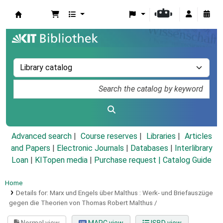
Koha online
Advanced search
Course reserves
Libraries
Articles
and Papers
|
Electronic Journals
|
Databases
|
Interlibrary
Loan
|
KITopen media
|
Purchase request |
Catalog Guide
Home
Details for:
Marx und Engels über Malthus :
Werk- und Briefauszüge
gegen die Theorien von Thomas Robert Malthus /