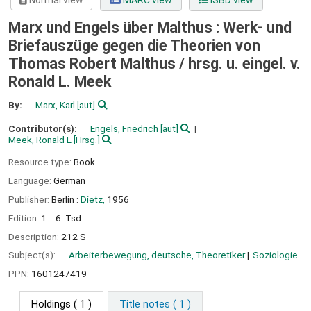
Normal view
MARC view
ISBD view
Marx und Engels über Malthus : Werk- und
Briefauszüge gegen die Theorien von
Thomas Robert Malthus /
hrsg. u. eingel. v.
Ronald L. Meek
By:
Marx, Karl
[aut]
Contributor(s):
Engels, Friedrich
[aut]
Meek, Ronald L
[Hrsg.]
Resource type:
Book
Language:
German
Publisher:
Berlin :
Dietz,
1956
Edition:
1. - 6. Tsd
Description:
212 S
Subject(s):
Arbeiterbewegung, deutsche, Theoretiker
Soziologie
PPN:
1601247419
Holdings
( 1 )
Title notes ( 1 )