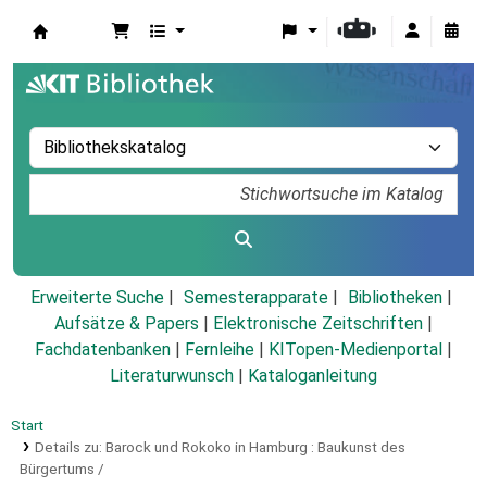
Koha
Erweiterte Suche
Semesterapparate
Bibliotheken
Aufsätze & Papers
|
Elektronische Zeitschriften
|
Fachdatenbanken
|
Fernleihe
|
KITopen-Medienportal
|
Literaturwunsch
|
Kataloganleitung
Start
Details zu:
Barock und Rokoko in Hamburg :
Baukunst des
Bürgertums /