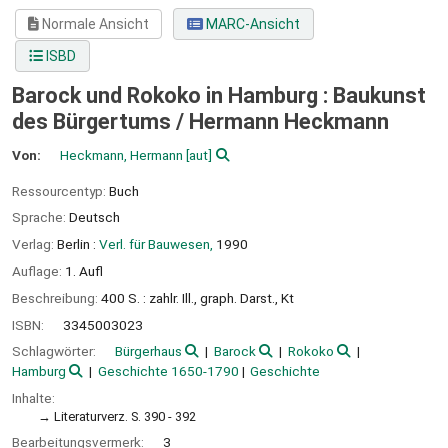
Normale Ansicht
MARC-Ansicht
ISBD
Barock und Rokoko in Hamburg : Baukunst
des Bürgertums /
Hermann Heckmann
Von:
Heckmann, Hermann
[aut]
Ressourcentyp:
Buch
Sprache:
Deutsch
Verlag:
Berlin :
Verl. für Bauwesen,
1990
Auflage:
1. Aufl
Beschreibung:
400 S. : zahlr. Ill., graph. Darst., Kt
ISBN:
3345003023
Schlagwörter:
Bürgerhaus
Barock
Rokoko
Hamburg
Geschichte 1650-1790
Geschichte
Inhalte:
Literaturverz. S. 390 - 392
Bearbeitungsvermerk:
3