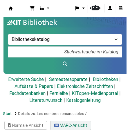
Koha
Erweiterte Suche
Semesterapparate
Bibliotheken
Aufsätze & Papers
|
Elektronische Zeitschriften
|
Fachdatenbanken
|
Fernleihe
|
KITopen-Medienportal
|
Literaturwunsch
|
Kataloganleitung
Start
Details zu:
Les nombres remarquables /
Normale Ansicht
MARC-Ansicht