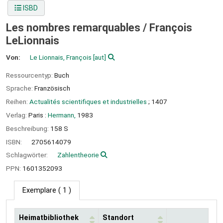
ISBD
Les nombres remarquables /
François
LeLionnais
Von:
Le Lionnais, François
[aut]
Ressourcentyp:
Buch
Sprache:
Französisch
Reihen:
Actualités scientifiques et industrielles
; 1407
Verlag:
Paris :
Hermann,
1983
Beschreibung:
158 S
ISBN:
2705614079
Schlagwörter:
Zahlentheorie
PPN:
1601352093
Exemplare
( 1 )
Heimatbibliothek
Standort