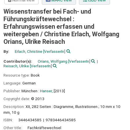
Normal view
MARC view
ISBD view
Wissenstransfer bei Fach- und
Führungskräftewechsel :
Erfahrungswissen erfassen und
weitergeben /
Christine Erlach, Wolfgang
Orians, Ulrike Reisach
By:
Erlach, Christine
[VerfasserIn]
Contributor(s):
Orians, Wolfgang
[VerfasserIn]
Reisach, Ulrike
[VerfasserIn]
Resource type:
Book
Language:
German
Publisher:
München :
Hanser,
[2013]
Copyright date:
© 2013
Description:
XII, 282 Seiten : Diagramme, Illustrationen ; 10 mm x 10
mm, 10 g
ISBN:
3446434585
9783446434585
Other title:
Fachkräftewechsel