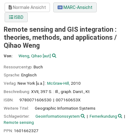
Normale Ansicht
MARC-Ansicht
ISBD
Remote sensing and GIS integration :
theories, methods, and applications /
Qihao Weng
Von:
Weng, Qihao
[aut]
Ressourcentyp:
Buch
Sprache:
Englisch
Verlag:
New York [u.a.] :
McGraw-Hill,
2010
Beschreibung:
XVII, 397 S. : Ill., graph. Darst., Kt
ISBN:
9780071606530
007160653X
Weitere Titel:
Geographic Information Systems
Schlagwörter:
Geoinformationssystem
Fernerkundung
Remote sensing
PPN:
1601662327