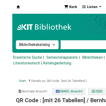
Korb
Listen
Koha
Suche im Katalog nach:
Stichwortsuche im Ka
Erweiterte Suche
Semesterapparate
Bibliotheken
Literaturwunsch
|
Kataloganleitung
Start
Details zu:
QR Code :
[mit 26 Tabellen] /
Normale Ansicht
MARC-Ansicht
ISBD
QR Code : [mit 26 Tabellen] /
Bernh