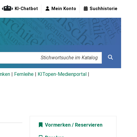
KI-Chatbot
Mein Konto
Suchhistorie
nken
|
Fernleihe
|
KITopen-Medienportal
|
Vormerken