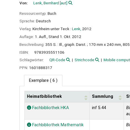
Von:
Lenk, Bernhard
[aut]
Ressourcentyp:
Buch
Sprache:
Deutsch
Verlag:
Kirchheim unter Teck :
Lenk,
2012
Auflage:
1. Aufl., Stand 1. Okt. 2012
Beschreibung:
355 S. : Ill., graph. Darst. ; 170 mm x 240 mm, 805
ISBN:
9783935551106
Schlagwörter:
QR-Code
Strichcode
Mobile comput
PPN:
1601888317
Exemplare
( 6 )
Heimatbibliothek
Sammlung
S
Exemplare
Fachbibliothek HKA
inf 5.44
Bi
au
Fachbibliothek Mathematik
Bi