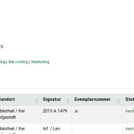
 g
ing
Bar coding
Marketing
tandort
Signatur
Exemplarnummer
Sta
bliothek / frei
2013 A 1479
;e
Verf
fgestellt
bliothek / frei
Inf. / Len
Verf