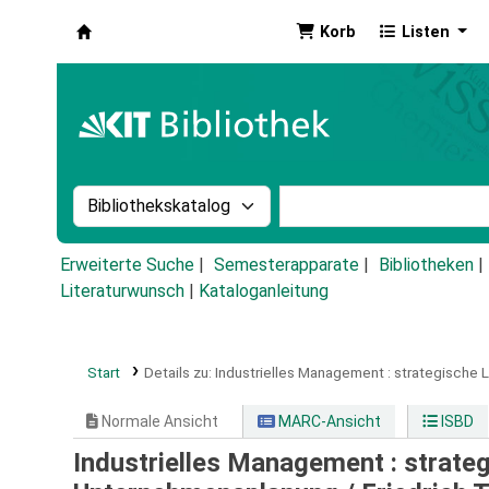
Korb
Listen
Koha
Suche im Katalog nach:
Stichwortsuche im Ka
Erweiterte Suche
Semesterapparate
Bibliotheken
Literaturwunsch
|
Kataloganleitung
Start
Details zu:
Industrielles Management :
strategische 
Normale Ansicht
MARC-Ansicht
ISBD
Industrielles Management : strate