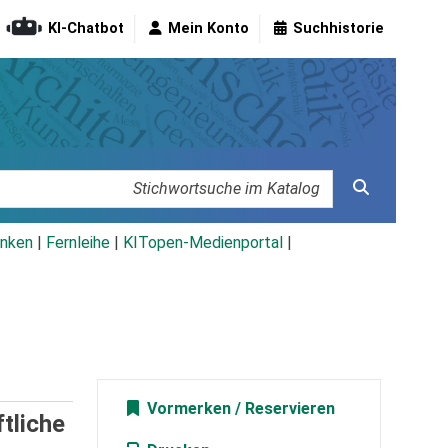
KI-Chatbot
Mein Konto
Suchhistorie
nken
|
Fernleihe
|
KITopen-Medienportal
|
Vormerken
tliche