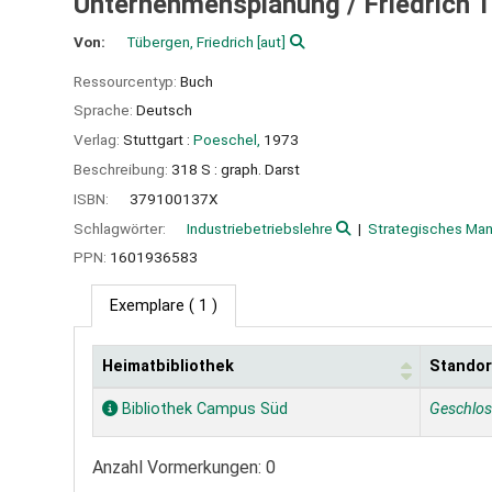
Unternehmensplanung /
Friedrich 
Von:
Tübergen, Friedrich
[aut]
Ressourcentyp:
Buch
Sprache:
Deutsch
Verlag:
Stuttgart :
Poeschel,
1973
Beschreibung:
318 S : graph. Darst
ISBN:
379100137X
Schlagwörter:
Industriebetriebslehre
Strategisches Ma
PPN:
1601936583
Exemplare
( 1 )
Heimatbibliothek
Standor
Exemplare
Bibliothek Campus Süd
Geschlo
Anzahl Vormerkungen: 0