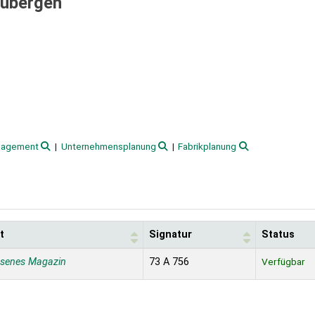
Tübergen
nagement
Unternehmensplanung
Fabrikplanung
t
Signatur
Status
ssenes Magazin
73 A 756
Verfügbar