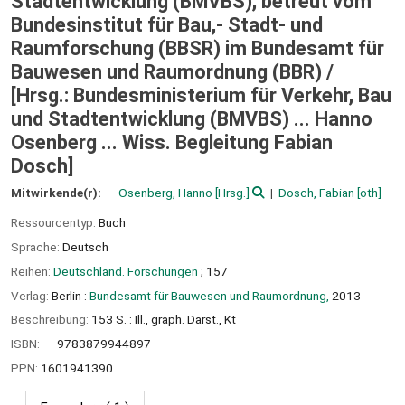
Stadtentwicklung (BMVBS), betreut vom
Bundesinstitut für Bau,- Stadt- und
Raumforschung (BBSR) im Bundesamt für
Bauwesen und Raumordnung (BBR) /
[Hrsg.: Bundesministerium für Verkehr, Bau
und Stadtentwicklung (BMVBS) ... Hanno
Osenberg ... Wiss. Begleitung Fabian
Dosch]
Mitwirkende(r):
Osenberg, Hanno
[Hrsg.]
Dosch, Fabian
[oth]
Ressourcentyp:
Buch
Sprache:
Deutsch
Reihen:
Deutschland. Forschungen
; 157
Verlag:
Berlin :
Bundesamt für Bauwesen und Raumordnung,
2013
Beschreibung:
153 S. : Ill., graph. Darst., Kt
ISBN:
9783879944897
PPN:
1601941390