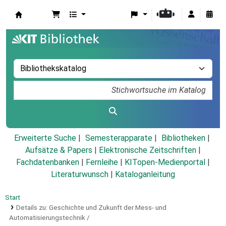
Koha
Erweiterte Suche
Semesterapparate
Bibliotheken
Aufsätze & Papers
|
Elektronische Zeitschriften
|
Fachdatenbanken
|
Fernleihe
|
KITopen-Medienportal
|
Literaturwunsch
|
Kataloganleitung
Start
Details zu:
Geschichte und Zukunft der Mess- und
Automatisierungstechnik /