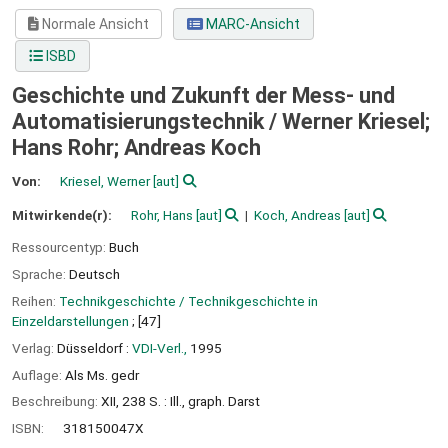
Normale Ansicht
MARC-Ansicht
ISBD
Geschichte und Zukunft der Mess- und
Automatisierungstechnik /
Werner Kriesel;
Hans Rohr; Andreas Koch
Von:
Kriesel, Werner
[aut]
Mitwirkende(r):
Rohr, Hans
[aut]
Koch, Andreas
[aut]
Ressourcentyp:
Buch
Sprache:
Deutsch
Reihen:
Technikgeschichte / Technikgeschichte in
Einzeldarstellungen
; [47]
Verlag:
Düsseldorf :
VDI-Verl.,
1995
Auflage:
Als Ms. gedr
Beschreibung:
XII, 238 S. : Ill., graph. Darst
ISBN:
318150047X