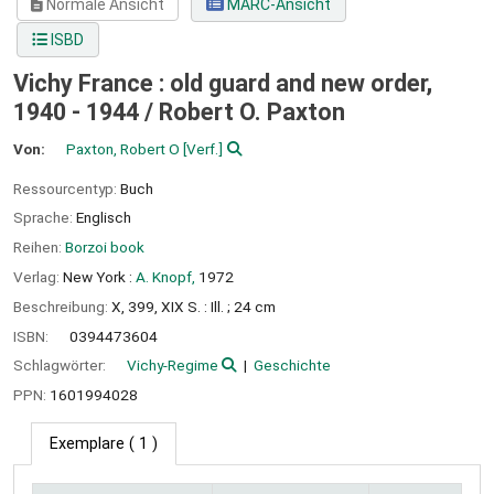
Normale Ansicht
MARC-Ansicht
ISBD
Vichy France : old guard and new order,
1940 - 1944 /
Robert O. Paxton
Von:
Paxton, Robert O
[Verf.]
Ressourcentyp:
Buch
Sprache:
Englisch
Reihen:
Borzoi book
Verlag:
New York :
A. Knopf,
1972
Beschreibung:
X, 399, XIX S. : Ill. ; 24 cm
ISBN:
0394473604
Schlagwörter:
Vichy-Regime
Geschichte
PPN:
1601994028
Exemplare
( 1 )