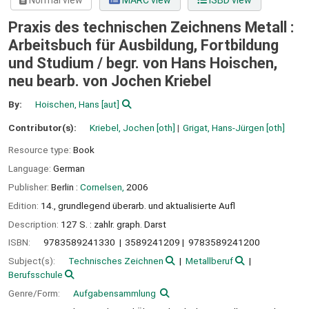
Normal view
MARC view
ISBD view
Praxis des technischen Zeichnens Metall :
Arbeitsbuch für Ausbildung, Fortbildung
und Studium /
begr. von Hans Hoischen,
neu bearb. von Jochen Kriebel
By:
Hoischen, Hans
[aut]
Contributor(s):
Kriebel, Jochen
[oth]
Grigat, Hans-Jürgen
[oth]
Resource type:
Book
Language:
German
Publisher:
Berlin :
Cornelsen,
2006
Edition:
14., grundlegend überarb. und aktualisierte Aufl
Description:
127 S. : zahlr. graph. Darst
ISBN:
9783589241330
3589241209
9783589241200
Subject(s):
Technisches Zeichnen
Metallberuf
Berufsschule
Genre/Form:
Aufgabensammlung