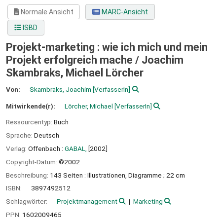
Normale Ansicht
MARC-Ansicht
ISBD
Projekt-marketing : wie ich mich und mein
Projekt erfolgreich mache /
Joachim
Skambraks, Michael Lörcher
Von:
Skambraks, Joachim
[VerfasserIn]
Mitwirkende(r):
Lörcher, Michael
[VerfasserIn]
Ressourcentyp:
Buch
Sprache:
Deutsch
Verlag:
Offenbach :
GABAL,
[2002]
Copyright-Datum:
©2002
Beschreibung:
143 Seiten : Illustrationen, Diagramme ; 22 cm
ISBN:
3897492512
Schlagwörter:
Projektmanagement
Marketing
PPN:
1602009465