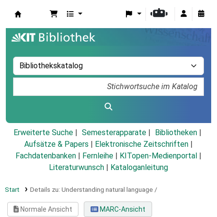
Koha
Erweiterte Suche
Semesterapparate
Bibliotheken
Aufsätze & Papers
|
Elektronische Zeitschriften
|
Fachdatenbanken
|
Fernleihe
|
KITopen-Medienportal
|
Literaturwunsch
|
Kataloganleitung
Start
Details zu:
Understanding natural language /
Normale Ansicht
MARC-Ansicht