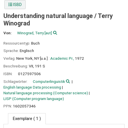
ISBD
Understanding natural language /
Terry
Winograd
Von:
Winograd, Terry
[aut]
Ressourcentyp:
Buch
Sprache:
Englisch
Verlag:
New York, NY [u.a.] :
Academic Pr.,
1972
Beschreibung:
VII, 191 S
ISBN:
0127597506
Schlagwörter:
Computerlinguistik
English language Data processing
Natural language processing (Computer science)
LISP (Computer program language)
PPN:
1602057346
Exemplare
( 1 )