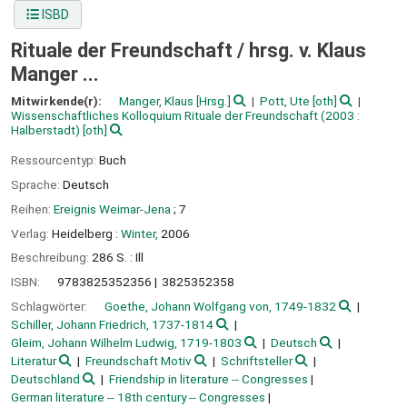
ISBD
Rituale der Freundschaft /
hrsg. v. Klaus
Manger ...
Mitwirkende(r):
Manger, Klaus
[Hrsg.]
Pott, Ute
[oth]
Wissenschaftliches Kolloquium Rituale der Freundschaft
(2003 :
Halberstadt)
[oth]
Ressourcentyp:
Buch
Sprache:
Deutsch
Reihen:
Ereignis Weimar-Jena
; 7
Verlag:
Heidelberg :
Winter,
2006
Beschreibung:
286 S. : Ill
ISBN:
9783825352356
3825352358
Schlagwörter:
Goethe, Johann Wolfgang von, 1749-1832
Schiller, Johann Friedrich, 1737-1814
Gleim, Johann Wilhelm Ludwig, 1719-1803
Deutsch
Literatur
Freundschaft Motiv
Schriftsteller
Deutschland
Friendship in literature -- Congresses
German literature -- 18th century -- Congresses