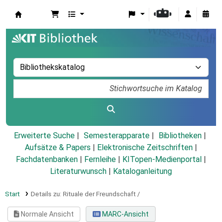
Koha
Erweiterte Suche
Semesterapparate
Bibliotheken
Aufsätze & Papers
|
Elektronische Zeitschriften
|
Fachdatenbanken
|
Fernleihe
|
KITopen-Medienportal
|
Literaturwunsch
|
Kataloganleitung
Start
Details zu:
Rituale der Freundschaft /
Normale Ansicht
MARC-Ansicht