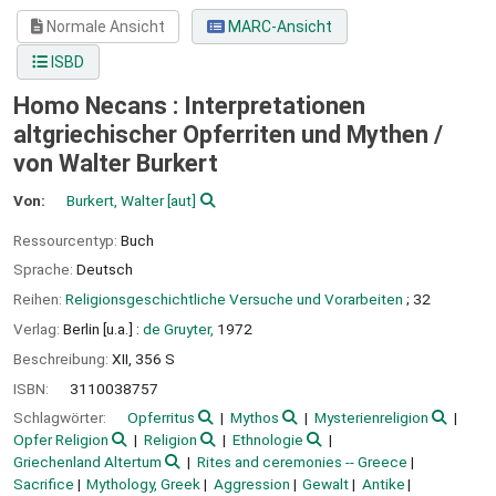
Normale Ansicht
MARC-Ansicht
ISBD
Homo Necans : Interpretationen
altgriechischer Opferriten und Mythen /
von Walter Burkert
Von:
Burkert, Walter
[aut]
Ressourcentyp:
Buch
Sprache:
Deutsch
Reihen:
Religionsgeschichtliche Versuche und Vorarbeiten
; 32
Verlag:
Berlin [u.a.] :
de Gruyter,
1972
Beschreibung:
XII, 356 S
ISBN:
3110038757
Schlagwörter:
Opferritus
Mythos
Mysterienreligion
Opfer Religion
Religion
Ethnologie
Griechenland Altertum
Rites and ceremonies -- Greece
Sacrifice
Mythology, Greek
Aggression
Gewalt
Antike