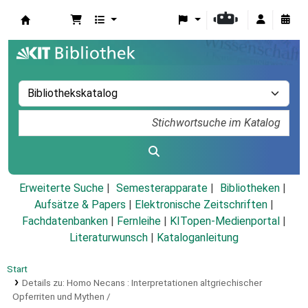
Koha
Erweiterte Suche
Semesterapparate
Bibliotheken
Aufsätze & Papers
|
Elektronische Zeitschriften
|
Fachdatenbanken
|
Fernleihe
|
KITopen-Medienportal
|
Literaturwunsch
|
Kataloganleitung
Start
Details zu:
Homo Necans :
Interpretationen altgriechischer
Opferriten und Mythen /