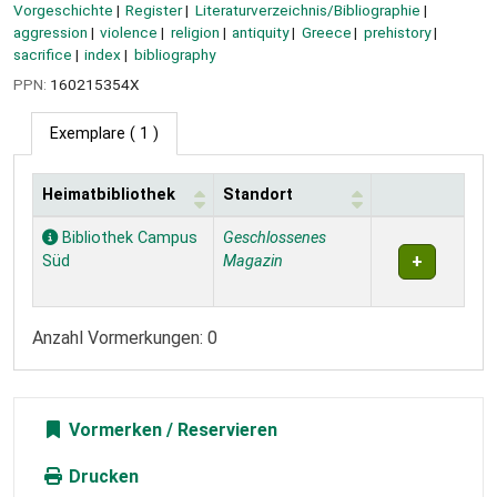
Vorgeschichte
Register
Literaturverzeichnis/Bibliographie
aggression
violence
religion
antiquity
Greece
prehistory
sacrifice
index
bibliography
PPN:
160215354X
Exemplare
( 1 )
Heimatbibliothek
Standort
Exemplare
Bibliothek Campus
Geschlossenes
Süd
Magazin
Anzahl Vormerkungen: 0
Vormerken
Drucken