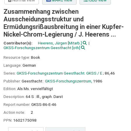
Normal view
MARC view
ISBD view
Zusammenhang zwischen
Ausscheidungsstruktur und
Ermüdungsrißausbreitung in einer Kupfer-
Nickel-Chrom-Legierung /
J. Heerens ...
Contributor(s):
Heerens, Jürgen
[Mitarb.]
GKSS-Forschungszentrum Geesthacht
[oth]
Resource type:
Book
Language:
German
Series:
GKSS-Forschungszentrum Geesthacht. GKSS / E
; 86,46
Publisher:
Geesthacht :
GKSS-Forschungszentrum,
1986
Edition:
Als Ms. vervielfältigt
Description:
64 S : Ill., graph. Darst
Report number:
GKSS-86-E-46
Action note:
2
PPN:
1602175098