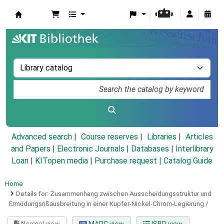
Koha online
Advanced search
Course reserves
Libraries
Articles
and Papers
|
Electronic Journals
|
Databases
|
Interlibrary
Loan
|
KITopen media
|
Purchase request |
Catalog Guide
Home
Details for:
Zusammenhang zwischen Ausscheidungsstruktur und
Ermüdungsrißausbreitung in einer Kupfer-Nickel-Chrom-Legierung /