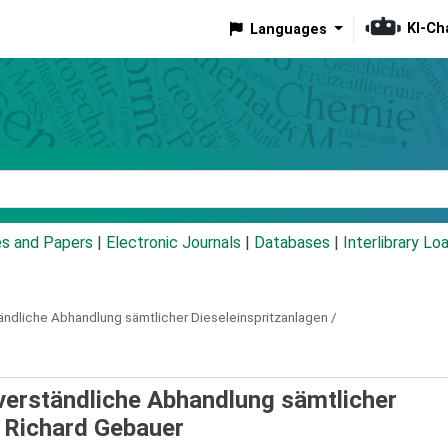
KI-Ch
Languages
eyword
es and Papers
|
Electronic Journals
|
Databases
|
Interlibrary Lo
ändliche Abhandlung sämtlicher Dieseleinspritzanlagen /
nverständliche Abhandlung sämtlicher
n Richard Gebauer