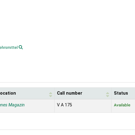
ehrsmittel
location
Call number
Status
enes Magazin
V A 175
Available