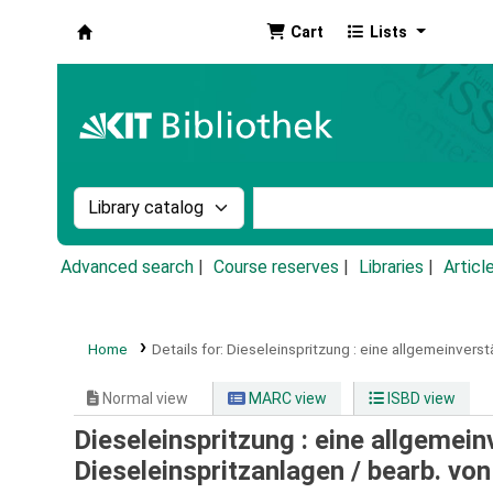
Cart
Lists
Koha online
Search the catalog by:
Search the catalog by k
Advanced search
Course reserves
Libraries
Articl
Home
Details for:
Dieseleinspritzung :
eine allgemeinverst
Normal view
MARC view
ISBD view
Dieseleinspritzung : eine allgemei
Dieseleinspritzanlagen /
bearb. vo