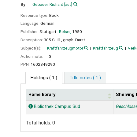
By:
Gebauer, Richard
[aut]
Resource type:
Book
Language:
German
Publisher:
Stuttgart :
Belser,
1950
Description:
305 S : Ill., graph. Darst
Subject(s):
Kraftfahrzeugmotor
Kraftfahrzeug
Verk
Action note:
3
PPN:
1602349290
Holdings
( 1 )
Title notes ( 1 )
Home library
Shelving 
Holdings
Bibliothek Campus Süd
Geschloss
Total holds: 0