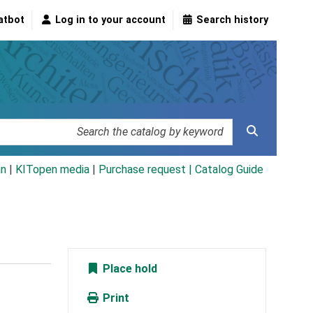
atbot
Log in to your account
Search history
an
|
KITopen media
|
Purchase request |
Catalog Guide
Place hold
Print