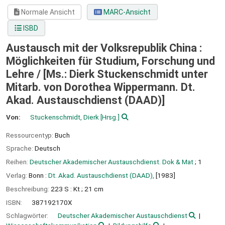
Normale Ansicht
MARC-Ansicht
ISBD
Austausch mit der Volksrepublik China :
Möglichkeiten für Studium, Forschung und
Lehre /
[Ms.: Dierk Stuckenschmidt unter
Mitarb. von Dorothea Wippermann. Dt.
Akad. Austauschdienst (DAAD)]
Von:
Stuckenschmidt, Dierk
[Hrsg.]
Ressourcentyp:
Buch
Sprache:
Deutsch
Reihen:
Deutscher Akademischer Austauschdienst. Dok & Mat
; 1
Verlag:
Bonn :
Dt. Akad. Austauschdienst (DAAD),
[1983]
Beschreibung:
223 S : Kt ; 21 cm
ISBN:
387192170X
Schlagwörter:
Deutscher Akademischer Austauschdienst