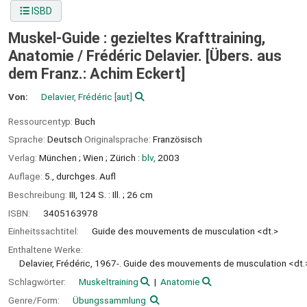
ISBD
Muskel-Guide : gezieltes Krafttraining,
Anatomie /
Frédéric Delavier. [Übers. aus
dem Franz.: Achim Eckert]
Von:
Delavier, Frédéric
[aut]
Ressourcentyp:
Buch
Sprache:
Deutsch
Originalsprache:
Französisch
Verlag:
München ;
Wien ;
Zürich :
blv,
2003
Auflage:
5., durchges. Aufl
Beschreibung:
III, 124 S. : Ill. ; 26 cm
ISBN:
3405163978
Einheitssachtitel:
Guide des mouvements de musculation <dt.>
Enthaltene Werke:
Delavier, Frédéric, 1967-. Guide des mouvements de musculation <dt.
Schlagwörter:
Muskeltraining
Anatomie
Genre/Form:
Übungssammlung