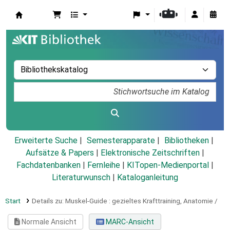
Koha
Erweiterte Suche
Semesterapparate
Bibliotheken
Aufsätze & Papers
|
Elektronische Zeitschriften
|
Fachdatenbanken
|
Fernleihe
|
KITopen-Medienportal
|
Literaturwunsch
|
Kataloganleitung
Start
Details zu:
Muskel-Guide :
gezieltes Krafttraining, Anatomie /
Normale Ansicht
MARC-Ansicht