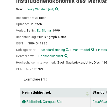
Institutionenökonomik des Markte
Von:
Wey, Christian
[aut]
Ressourcentyp:
Buch
Sprache:
Deutsch
Verlag:
Berlin :
Ed. Sigma,
1999
Beschreibung:
282 S. : graph. Darst
ISBN:
3894041935
Schlagwörter:
Standardisierung
Marktmodell
Insti
Genre/Form:
Hochschulschrift
Hochschulschriftenvermerk:
Zugl.: Saarbrücken, Univ., Diss., 19
PPN:
1602672709
Exemplare
( 1 )
Heimatbibliothek
Standor
Exemplare
Bibliothek Campus Süd
Geschlos