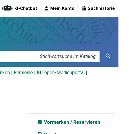
KI-Chatbot
Mein Konto
Suchhistorie
nken
|
Fernleihe
|
KITopen-Medienportal
|
Vormerken