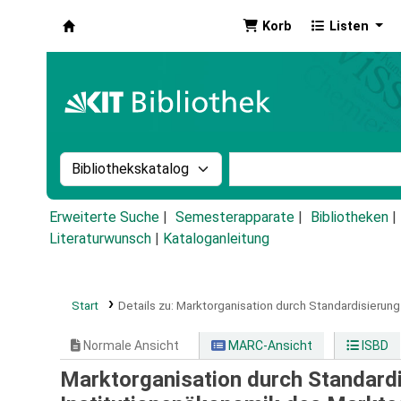
Korb
Listen
Koha
Suche im Katalog nach:
Stichwortsuche im Ka
Erweiterte Suche
Semesterapparate
Bibliotheken
Literaturwunsch
|
Kataloganleitung
Start
Details zu:
Marktorganisation durch Standardisierung 
Normale Ansicht
MARC-Ansicht
ISBD
Marktorganisation durch Standardis