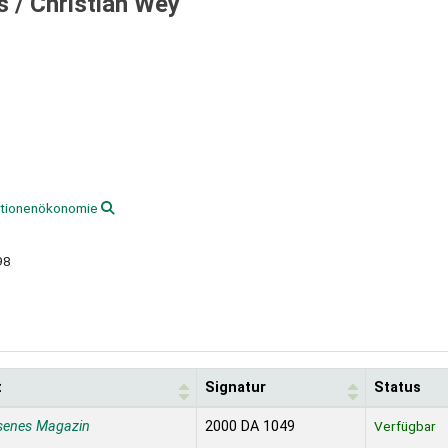
s /
Christian Wey
tutionenökonomie
98
t
Signatur
Status
senes Magazin
2000 DA 1049
Verfügbar