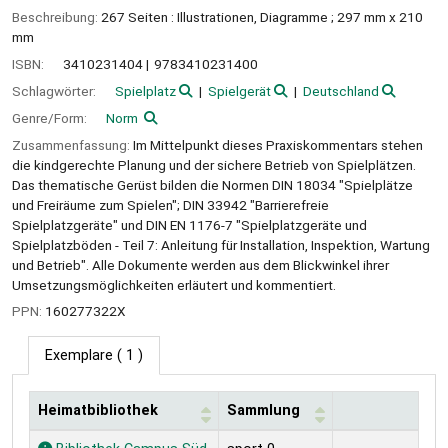
Beschreibung:
267 Seiten : Illustrationen, Diagramme ; 297 mm x 210
mm
ISBN:
3410231404
9783410231400
Schlagwörter:
Spielplatz
Spielgerät
Deutschland
Genre/Form:
Norm
Zusammenfassung:
Im Mittelpunkt dieses Praxiskommentars stehen
die kindgerechte Planung und der sichere Betrieb von Spielplätzen.
Das thematische Gerüst bilden die Normen DIN 18034 "Spielplätze
und Freiräume zum Spielen"; DIN 33942 "Barrierefreie
Spielplatzgeräte" und DIN EN 1176-7 "Spielplatzgeräte und
Spielplatzböden - Teil 7: Anleitung für Installation, Inspektion, Wartung
und Betrieb". Alle Dokumente werden aus dem Blickwinkel ihrer
Umsetzungsmöglichkeiten erläutert und kommentiert.
PPN:
160277322X
Exemplare
( 1 )
Heimatbibliothek
Sammlung
Exemplare