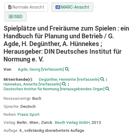
Normale Ansicht
MARC-Ansicht
ISBD
Spielplätze und Freiräume zum Spielen : ein
Handbuch für Planung und Betrieb /
G.
Agde, H. Degünther, A. Hünnekes ;
Herausgeber: DIN Deutsches Institut für
Normung e. V.
Von:
Agde, Georg
[VerfasserIn]
Mitwirkende(r):
Degünther, Henriette
[VerfasserIn]
Hünnekes, Annette
[VerfasserIn]
Deutsches Institut für Normung
[Herausgebendes Organ]
Ressourcentyp:
Buch
Sprache:
Deutsch
Reihen:
Praxis Sport
Verlag:
Berlin ;
Wien ;
Zürick :
Beuth Verlag GmbH,
2013
Auflage:
4., vollständig überarbeitete Auflage