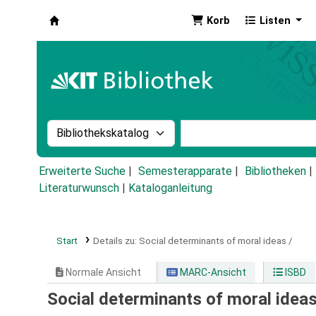
Korb
Listen
Koha
Suche im Katalog nach:
Stichwortsuche im Ka
Erweiterte Suche
Semesterapparate
Bibliotheken
Literaturwunsch
|
Kataloganleitung
Start
Details zu:
Social determinants of moral ideas /
Normale Ansicht
MARC-Ansicht
ISBD
Social determinants of moral idea