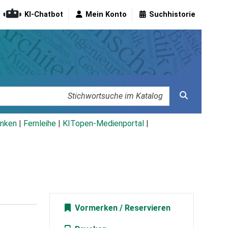
KI-Chatbot
Mein Konto
Suchhistorie
nken
|
Fernleihe
|
KITopen-Medienportal
|
Vormerken