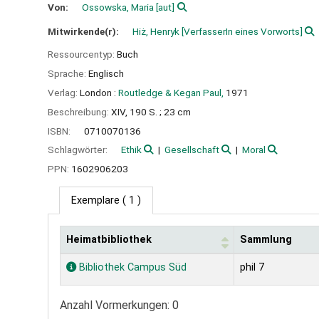
Von:
Ossowska, Maria
[aut]
Mitwirkende(r):
Hiż, Henryk
[VerfasserIn eines Vorworts]
Ressourcentyp:
Buch
Sprache:
Englisch
Verlag:
London :
Routledge & Kegan Paul,
1971
Beschreibung:
XIV, 190 S. ; 23 cm
ISBN:
0710070136
Schlagwörter:
Ethik
Gesellschaft
Moral
PPN:
1602906203
Exemplare
( 1 )
Heimatbibliothek
Sammlung
Exemplare
Bibliothek Campus Süd
phil 7
Anzahl Vormerkungen: 0