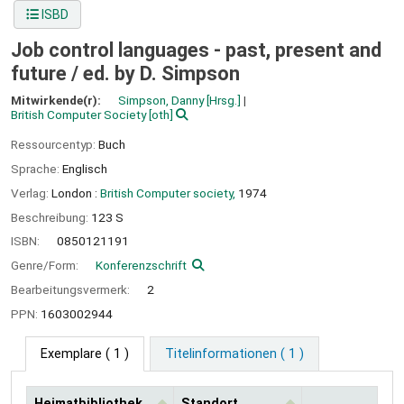
ISBD
Job control languages - past, present and
future /
ed. by D. Simpson
Mitwirkende(r):
Simpson, Danny
[Hrsg.]
British Computer Society
[oth]
Ressourcentyp:
Buch
Sprache:
Englisch
Verlag:
London :
British Computer society,
1974
Beschreibung:
123 S
ISBN:
0850121191
Genre/Form:
Konferenzschrift
Bearbeitungsvermerk:
2
PPN:
1603002944
Exemplare
( 1 )
Titelinformationen ( 1 )
Heimatbibliothek
Standort