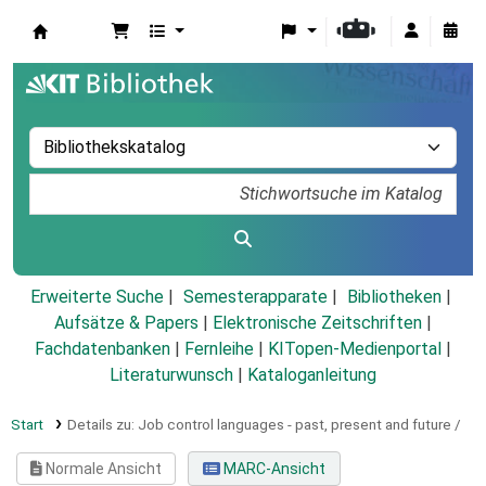
Koha
Erweiterte Suche
Semesterapparate
Bibliotheken
Aufsätze & Papers
|
Elektronische Zeitschriften
|
Fachdatenbanken
|
Fernleihe
|
KITopen-Medienportal
|
Literaturwunsch
|
Kataloganleitung
Start
Details zu:
Job control languages - past, present and future /
Normale Ansicht
MARC-Ansicht