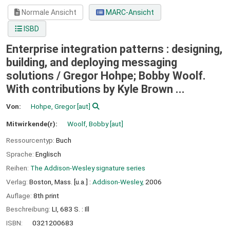
Normale Ansicht
MARC-Ansicht
ISBD
Enterprise integration patterns : designing,
building, and deploying messaging
solutions /
Gregor Hohpe; Bobby Woolf.
With contributions by Kyle Brown ...
Von:
Hohpe, Gregor
[aut]
Mitwirkende(r):
Woolf, Bobby
[aut]
Ressourcentyp:
Buch
Sprache:
Englisch
Reihen:
The Addison-Wesley signature series
Verlag:
Boston, Mass. [u.a.] :
Addison-Wesley,
2006
Auflage:
8th print
Beschreibung:
LI, 683 S. : Ill
ISBN:
0321200683