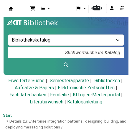
Koha
Erweiterte Suche
Semesterapparate
Bibliotheken
Aufsätze & Papers
|
Elektronische Zeitschriften
|
Fachdatenbanken
|
Fernleihe
|
KITopen-Medienportal
|
Literaturwunsch
|
Kataloganleitung
Start
Details zu:
Enterprise integration patterns :
designing, building, and
deploying messaging solutions /