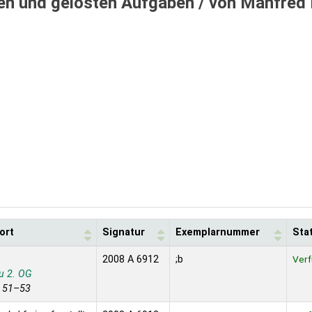
len und gelösten Aufgaben /
von Manfred 
ort
Signatur
Exemplarnummer
Sta
2008 A 6912
;b
Verf
u 2. OG
e 51–53