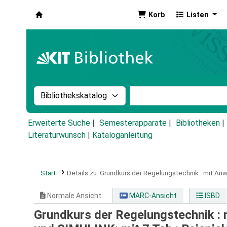
Korb
Listen
Koha
Suche im Katalog nach:
Stichwortsuche im Ka
Erweiterte Suche
Semesterapparate
Bibliotheken
Literaturwunsch
|
Kataloganleitung
Start
Details zu:
Grundkurs der Regelungstechnik :
mit Anw
Normale Ansicht
MARC-Ansicht
ISBD
Grundkurs der Regelungstechnik :