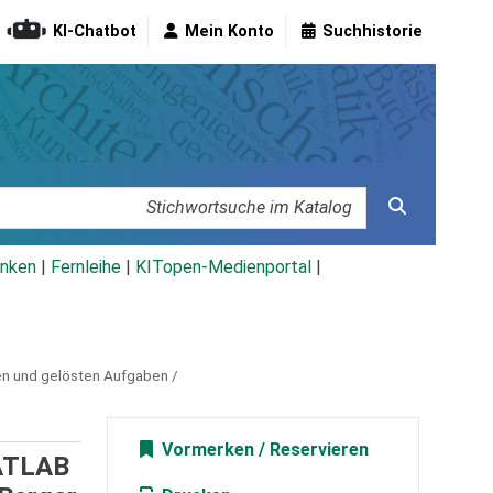
KI-Chatbot
Mein Konto
Suchhistorie
nken
|
Fernleihe
|
KITopen-Medienportal
|
en und gelösten Aufgaben /
Vormerken
MATLAB