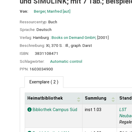
und SIMULINK; mit 7 Tab.; Beispie
Von:
Berger, Manfred
[aut]
Ressourcentyp:
Buch
Sprache:
Deutsch
Verlag:
Hamburg :
Books on Demand GmbH,
[2001]
Beschreibung:
XI, 370 S. : Ill., graph. Darst
ISBN:
3831108471
Schlagwörter:
Automatic control
PPN:
1603034900
Exemplare
( 2 )
Heimatbibliothek
Sammlung
Stand
Exemplare
Bibliothek Campus Süd
inst 1.03
LST
Neuba
Regal