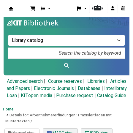
Koha online
Advanced search
Course reserves
Libraries
Articles
and Papers
|
Electronic Journals
|
Databases
|
Interlibrary
Loan
|
KITopen media
|
Purchase request |
Catalog Guide
Home
Details for:
Arbeitnehmererfindungen :
Praxisleitfaden mit
Mustertexten /