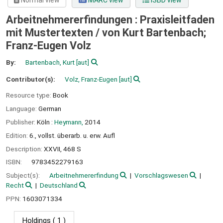
Normal view
MARC view
ISBD view
Arbeitnehmererfindungen : Praxisleitfaden
mit Mustertexten /
von Kurt Bartenbach;
Franz-Eugen Volz
By:
Bartenbach, Kurt
[aut]
Contributor(s):
Volz, Franz-Eugen
[aut]
Resource type:
Book
Language:
German
Publisher:
Köln :
Heymann,
2014
Edition:
6., vollst. überarb. u. erw. Aufl
Description:
XXVII, 468 S
ISBN:
9783452279163
Subject(s):
Arbeitnehmererfindung
Vorschlagswesen
Recht
Deutschland
PPN:
1603071334
Holdings
( 1 )