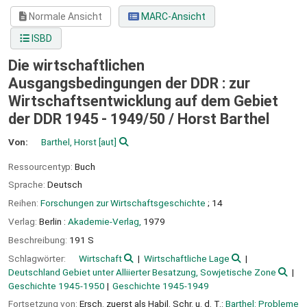
Normale Ansicht
MARC-Ansicht
ISBD
Die wirtschaftlichen
Ausgangsbedingungen der DDR : zur
Wirtschaftsentwicklung auf dem Gebiet
der DDR 1945 - 1949/50 /
Horst Barthel
Von:
Barthel, Horst
[aut]
Ressourcentyp:
Buch
Sprache:
Deutsch
Reihen:
Forschungen zur Wirtschaftsgeschichte
; 14
Verlag:
Berlin :
Akademie-Verlag,
1979
Beschreibung:
191 S
Schlagwörter:
Wirtschaft
Wirtschaftliche Lage
Deutschland Gebiet unter Alliierter Besatzung, Sowjetische Zone
Geschichte 1945-1950
Geschichte 1945-1949
Fortsetzung von:
Ersch. zuerst als Habil. Schr. u. d. T.:
Barthel: Probleme