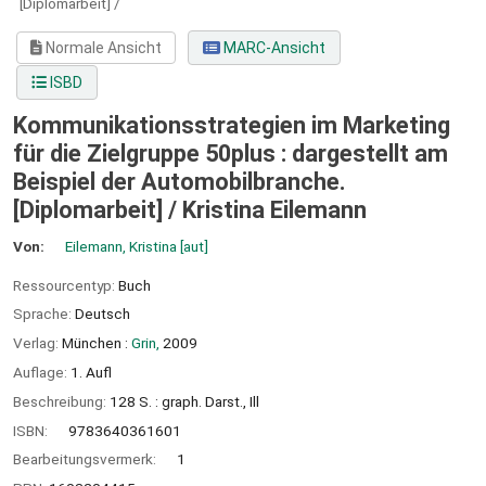
[Diplomarbeit] /
Normale Ansicht
MARC-Ansicht
ISBD
Kommunikationsstrategien im Marketing
für die Zielgruppe 50plus : dargestellt am
Beispiel der Automobilbranche.
[Diplomarbeit] /
Kristina Eilemann
Von:
Eilemann, Kristina
[aut]
Ressourcentyp:
Buch
Sprache:
Deutsch
Verlag:
München :
Grin,
2009
Auflage:
1. Aufl
Beschreibung:
128 S. : graph. Darst., Ill
ISBN:
9783640361601
Bearbeitungsvermerk:
1