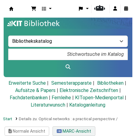
Koha
Erweiterte Suche
Semesterapparate
Bibliotheken
Aufsätze & Papers
|
Elektronische Zeitschriften
|
Fachdatenbanken
|
Fernleihe
|
KITopen-Medienportal
|
Literaturwunsch
|
Kataloganleitung
Start
Details zu:
Optical networks :
a practical perspective /
Normale Ansicht
MARC-Ansicht