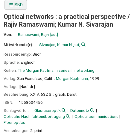
ISBD
Optical networks : a practical perspective /
Rajiv Ramaswami; Kumar N. Sivarajan
Von:
Ramaswami, Rajiv
[aut]
Mitwirkende(r):
Sivarajan, Kumar N
[aut]
Ressourcentyp:
Buch
Sprache:
Englisch
Reihen:
The Morgan Kaufmann series in networking
Verlag:
San Francisco, Calif. :
Morgan Kaufmann,
1999
Auflage:
[Nachdr.]
Beschreibung:
XXIV, 632 S. : graph. Darst
ISBN:
1558604456
Schlagwörter:
Glasfaseroptik
Datennetz
Optische Nachrichtenübertragung
Optical communications
Fiber optics
Anmerkungen:
2. print.