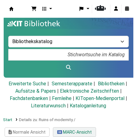
Koha
Erweiterte Suche
Semesterapparate
Bibliotheken
Aufsätze & Papers
|
Elektronische Zeitschriften
|
Fachdatenbanken
|
Fernleihe
|
KITopen-Medienportal
|
Literaturwunsch
|
Kataloganleitung
Start
Details zu:
Ruins of modernity /
Normale Ansicht
MARC-Ansicht