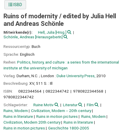
ISBD
Ruins of modernity /
edited by Julia Hell
and Andreas Schönle
Mitwirkende(r):
Hell, Julia
[Hrsg.]
Schönle, Andreas
[HerausgeberIn]
Ressourcentyp:
Buch
Sprache:
Englisch
Reihen:
Politics, history, and culture : a series from the international
institute at the university of michigan
Verlag:
Durham, N.C. ;
London :
Duke University Press,
2010
Beschreibung:
XV, 511 S. : Ill
ISBN:
0822344564
0822344742
9780822344568
9780822344742
Schlagwörter:
Ruine Motiv
Literatur
Film
Ruins, Modern
Civilization, Modern -- 20th century
Ruins in literature
Ruins in motion pictures
Ruins, Modern
Civilization, Modern 20th century
Ruins in literature
Ruins in motion pictures
Geschichte 1800-2005